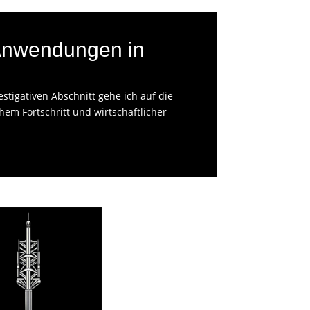
-Anwendungen in
stigativen Abschnitt gehe ich auf die
m Fortschritt und wirtschaftlicher