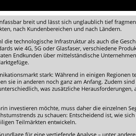
assbar breit und lässt sich unglaublich tief fragme
kten, nach Kundenbereichen und nach Ländern.
l die technologische Infrastruktur als auch die Gesch
ards wie 4G, 5G oder Glasfaser, verschiedene Produ
rivaten Endkunden über mittelständische Unternehmen
arktgefüge.
nikationsmarkt stark: Während in einigen Regionen t
hen sie in anderen noch ganz am Anfang. Zudem sind 
terschiedlich, was zusätzliche Herausforderungen, 
rin investieren möchte, muss daher die einzelnen Se
achstumstrends zu schauen: Entscheidend ist, wie sic
ligen Teilmärkten entwickeln.
Grundlage für eine vertiefende Analyse – unter ander