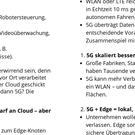
WLAN oder LTE reic
in Echtzeit 10 ms g
autonomen Fahren,
. Robotersteuerung,
5G überträgt Daten
entscheidende Vora
. Videoüberwachung,
Zusammenspiel mit
 B.
5G skaliert besse
sse).
Große Fabriken, St
verwirrend sein, denn
haben Tausende ver
or Ort verarbeitet
5G kann mehr Verbi
r Cloud geschickt
ein WLAN – und das
dann 5G? Die
Flächen.
5G + Edge = lokal,
rf an Cloud – aber
Unternehmen wollen
verlassen. Edge sor
n zum Edge-Knoten
sichere Übertragu