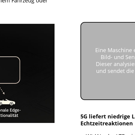
 einem Fahrzeug oder
Eine Maschine 
Bild- und Se
Dieser analysie
und sendet die
5G liefert niedrige L
Echtzeitreaktionen