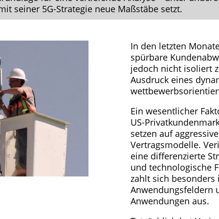
mit seiner 5G-Strategie neue Maßstäbe setzt.
In den letzten Monat
spürbare Kundenabwa
jedoch nicht isoliert 
Ausdruck eines dyn
wettbewerbsorientie
Ein wesentlicher Fakt
US-Privatkundenmarkt
setzen auf aggressive
Vertragsmodelle. Ve
eine differenzierte Str
und technologische F
zahlt sich besonders
Anwendungsfeldern u
Anwendungen aus.